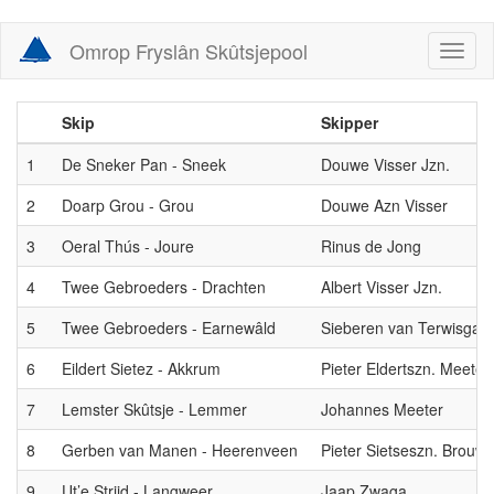
Skip
Omrop Fryslân Skûtsjepool
Toggl
to
naviga
main
content
Skip
Skipper
1
De Sneker Pan - Sneek
Douwe Visser Jzn.
2
Doarp Grou - Grou
Douwe Azn Visser
3
Oeral Thús - Joure
Rinus de Jong
4
Twee Gebroeders - Drachten
Albert Visser Jzn.
5
Twee Gebroeders - Earnewâld
Sieberen van Terwisga
6
Eildert Sietez - Akkrum
Pieter Eldertszn. Meeter
7
Lemster Skûtsje - Lemmer
Johannes Meeter
8
Gerben van Manen - Heerenveen
Pieter Sietseszn. Brouwe
9
Ut’e Striid - Langweer
Jaap Zwaga