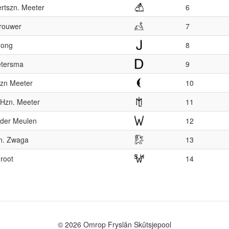
ertszn. Meeter
6
rouwer
7
Jong
8
etersma
9
Jzn Meeter
10
Hzn. Meeter
11
 der Meulen
12
n. Zwaga
13
root
14
© 2026 Omrop Fryslân Skûtsjepool