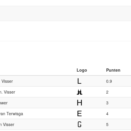
Logo
Punten
. Visser
0.9
. Visser
2
uwer
3
van Terwisga
4
 Visser
5