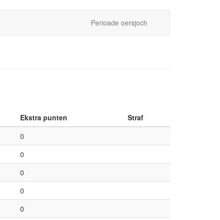
Perioade oersjoch
Ekstra punten
Straf
0
0
0
0
0