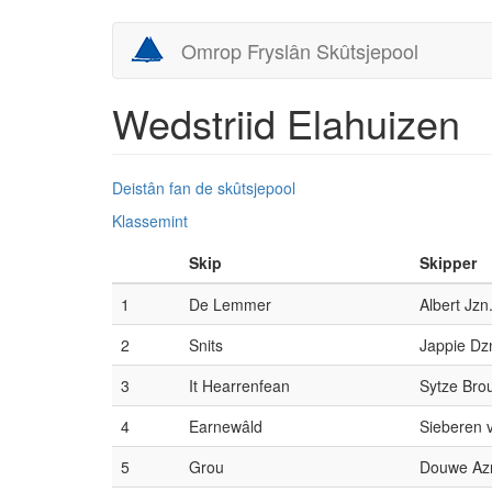
Skip
Omrop Fryslân Skûtsjepool
to
main
content
Wedstriid Elahuizen
Deistân fan de skûtsjepool
Klassemint
Skip
Skipper
1
De Lemmer
Albert Jzn
2
Snits
Jappie Dzn
3
It Hearrenfean
Sytze Bro
4
Earnewâld
Sieberen 
5
Grou
Douwe Azn