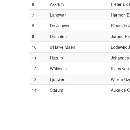
6
Akkrum
Pieter Eld
7
Langwar
Harmen B
8
De Jouwer
Rinus de 
9
Drachten
Jeroen Pi
10
d'Halve Maen
Lodewijk 
11
Huzum
Johannes 
12
Wâldsein
Klaas van
13
Ljouwert
Willem Uz
14
Starum
Auke de G