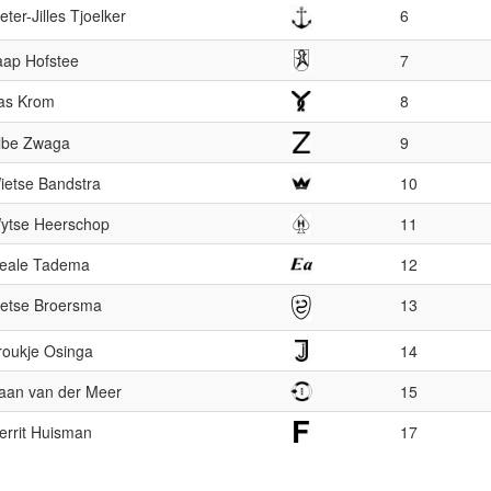
eter-Jilles Tjoelker
6
aap Hofstee
7
as Krom
8
lbe Zwaga
9
ietse Bandstra
10
ytse Heerschop
11
eale Tadema
12
ietse Broersma
13
roukje Osinga
14
aan van der Meer
15
errit Huisman
17