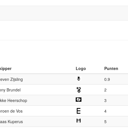
kipper
Logo
Punten
teven Zijsling
0.9
ony Brundel
2
ikke Heerschop
3
eroen de Vos
4
laas Kuperus
5