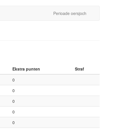
Perioade oersjoch
Ekstra punten
Straf
0
0
0
0
0