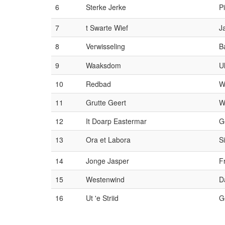
6
Sterke Jerke
Pi
7
t Swarte Wief
J
8
Verwisseling
B
9
Waaksdom
U
10
Redbad
W
11
Grutte Geert
W
12
It Doarp Eastermar
G
13
Ora et Labora
S
14
Jonge Jasper
F
15
Westenwind
D
16
Ut 'e Striid
G