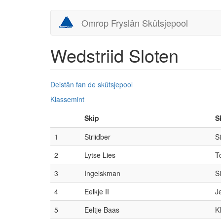
Skip
Omrop Fryslân Skûtsjepool
to
main
content
Wedstriid Sloten
Deistân fan de skûtsjepool
Klassemint
Skip
S
1
Striidber
S
2
Lytse Lies
T
3
Ingelskman
S
4
Eelkje II
J
5
Eeltje Baas
K