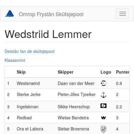
Skip
Omrop Fryslân Skûtsjepool
Toggl
to
naviga
main
content
Wedstriid Lemmer
Deistân fan de skûtsjepool
Klassemint
Skip
Skipper
Logo
Punten
1
Westenwind
Daan van der Meer
0.9
2
Sterke Jerke
Pieter-Jilles Tjoelker
2
3
Ingelskman
Sikke Heerschop
2.2
4
Redbad
Wietse Bandstra
3
5
Ora et Labora
Sietse Broersma
4