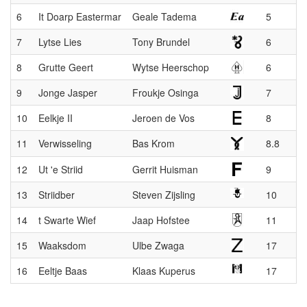
6
It Doarp Eastermar
Geale Tadema
5
7
Lytse Lies
Tony Brundel
6
8
Grutte Geert
Wytse Heerschop
6
9
Jonge Jasper
Froukje Osinga
7
10
Eelkje II
Jeroen de Vos
8
11
Verwisseling
Bas Krom
8.8
12
Ut 'e Striid
Gerrit Huisman
9
13
Striidber
Steven Zijsling
10
14
t Swarte Wief
Jaap Hofstee
11
15
Waaksdom
Ulbe Zwaga
17
16
Eeltje Baas
Klaas Kuperus
17