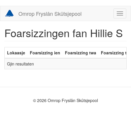
Skip
Omrop Fryslân Skûtsjepool
Toggl
to
naviga
main
content
Foarsizzingen fan Hillie S
Lokaasje
Foarsizzing ien
Foarsizzing twa
Foarsizzing trij
Gjin resultaten
© 2026 Omrop Fryslân Skûtsjepool