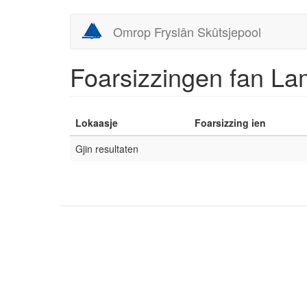
Skip
Omrop Fryslân Skûtsjepool
to
main
content
Foarsizzingen fan L
Lokaasje
Foarsizzing ien
Gjin resultaten