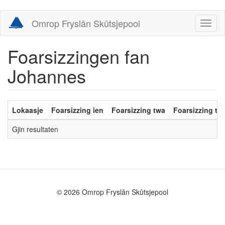
Skip
Omrop Fryslân Skûtsjepool
Toggl
to
naviga
main
content
Foarsizzingen fan
Johannes
Lokaasje
Foarsizzing ien
Foarsizzing twa
Foarsizzing trij
Gjin resultaten
© 2026 Omrop Fryslân Skûtsjepool