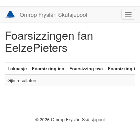
Skip
Omrop Fryslân Skûtsjepool
Toggl
to
naviga
main
content
Foarsizzingen fan
EelzePieters
Lokaasje
Foarsizzing ien
Foarsizzing twa
Foarsizzing trij
Gjin resultaten
© 2026 Omrop Fryslân Skûtsjepool