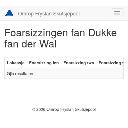
Skip
Omrop Fryslân Skûtsjepool
Toggl
to
naviga
main
content
Foarsizzingen fan Dukke
fan der Wal
Lokaasje
Foarsizzing ien
Foarsizzing twa
Foarsizzing trij
Gjin resultaten
© 2026 Omrop Fryslân Skûtsjepool