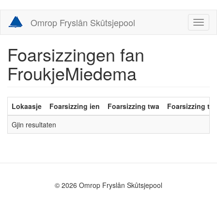
Skip
Omrop Fryslân Skûtsjepool
Toggl
to
naviga
main
content
Foarsizzingen fan
FroukjeMiedema
Lokaasje
Foarsizzing ien
Foarsizzing twa
Foarsizzing trij
Gjin resultaten
© 2026 Omrop Fryslân Skûtsjepool