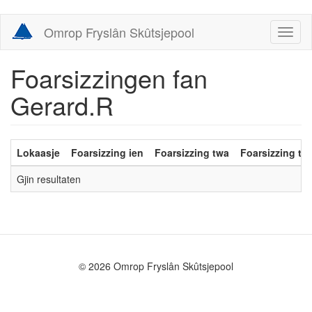
Skip
Omrop Fryslân Skûtsjepool
Toggl
to
naviga
main
content
Foarsizzingen fan
Gerard.R
Lokaasje
Foarsizzing ien
Foarsizzing twa
Foarsizzing trij
Gjin resultaten
© 2026 Omrop Fryslân Skûtsjepool