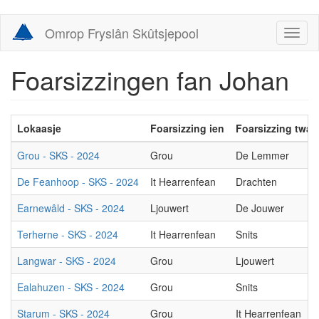
Skip
Omrop Fryslân Skûtsjepool
Toggl
to
naviga
main
content
Foarsizzingen fan Johan
Lokaasje
Foarsizzing ien
Foarsizzing twa
Grou - SKS - 2024
Grou
De Lemmer
De Feanhoop - SKS - 2024
It Hearrenfean
Drachten
Earnewâld - SKS - 2024
Ljouwert
De Jouwer
Terherne - SKS - 2024
It Hearrenfean
Snits
Langwar - SKS - 2024
Grou
Ljouwert
Ealahuzen - SKS - 2024
Grou
Snits
Starum - SKS - 2024
Grou
It Hearrenfean