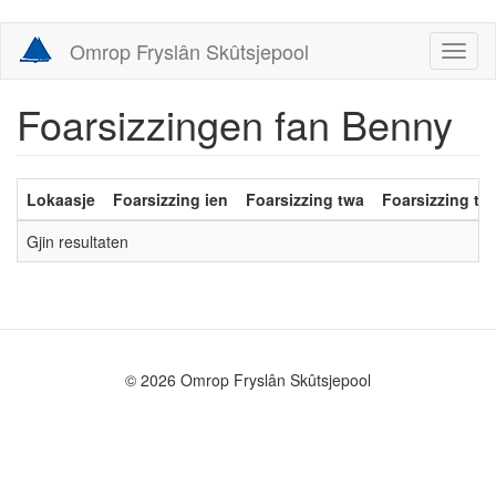
Skip
Omrop Fryslân Skûtsjepool
Toggl
to
naviga
main
content
Foarsizzingen fan Benny
Lokaasje
Foarsizzing ien
Foarsizzing twa
Foarsizzing trij
Gjin resultaten
© 2026 Omrop Fryslân Skûtsjepool