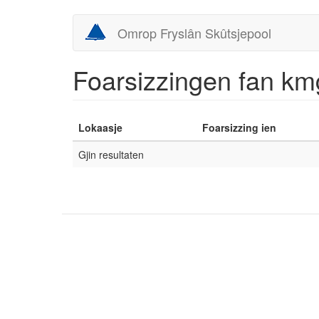
Skip
Omrop Fryslân Skûtsjepool
to
main
content
Foarsizzingen fan km
Lokaasje
Foarsizzing ien
Gjin resultaten