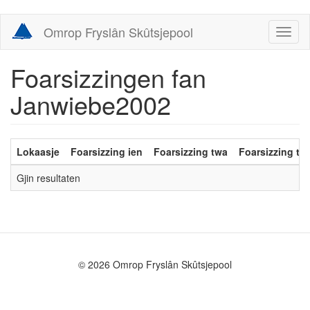
Skip
Omrop Fryslân Skûtsjepool
Toggl
to
naviga
main
content
Foarsizzingen fan
Janwiebe2002
Lokaasje
Foarsizzing ien
Foarsizzing twa
Foarsizzing trij
Gjin resultaten
© 2026 Omrop Fryslân Skûtsjepool