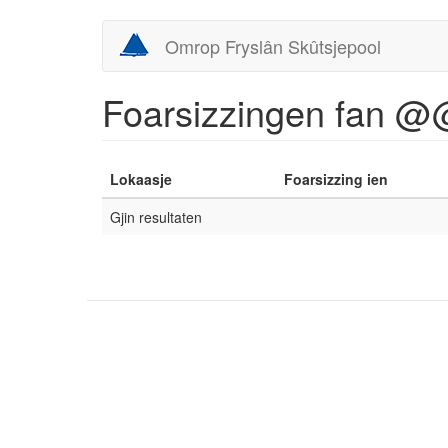
Skip
Omrop Fryslân Skûtsjepool
to
main
content
Foarsizzingen fan @
Lokaasje
Foarsizzing ien
Gjin resultaten