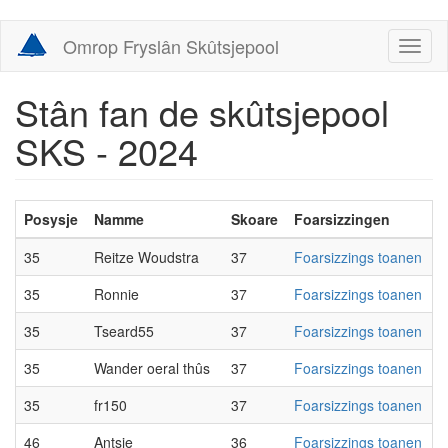
Skip
Omrop Fryslân Skûtsjepool
Toggl
to
naviga
main
content
Stân fan de skûtsjepool
SKS - 2024
Posysje
Namme
Skoare
Foarsizzingen
35
Reitze Woudstra
37
Foarsizzings toanen
35
Ronnie
37
Foarsizzings toanen
35
Tseard55
37
Foarsizzings toanen
35
Wander oeral thûs
37
Foarsizzings toanen
35
fr150
37
Foarsizzings toanen
46
Antsje
36
Foarsizzings toanen