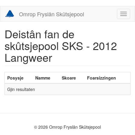
Skip
Omrop Fryslân Skûtsjepool
Toggl
to
naviga
main
content
Deistân fan de
skûtsjepool SKS - 2012
Langweer
Posysje
Namme
Skoare
Foarsizzingen
Gjin resultaten
© 2026 Omrop Fryslân Skûtsjepool