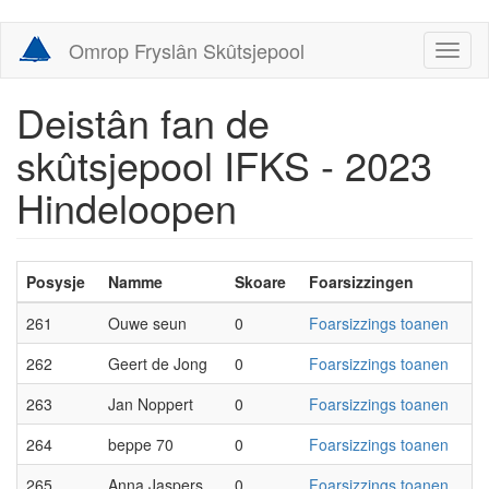
Skip
Omrop Fryslân Skûtsjepool
Toggl
to
naviga
main
content
Deistân fan de
skûtsjepool IFKS - 2023
Hindeloopen
Posysje
Namme
Skoare
Foarsizzingen
261
Ouwe seun
0
Foarsizzings toanen
262
Geert de Jong
0
Foarsizzings toanen
263
Jan Noppert
0
Foarsizzings toanen
264
beppe 70
0
Foarsizzings toanen
265
Anna Jaspers
0
Foarsizzings toanen