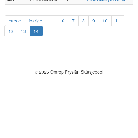
earste
foarige
…
6
7
8
9
10
11
12
13
14
© 2026 Omrop Fryslân Skûtsjepool