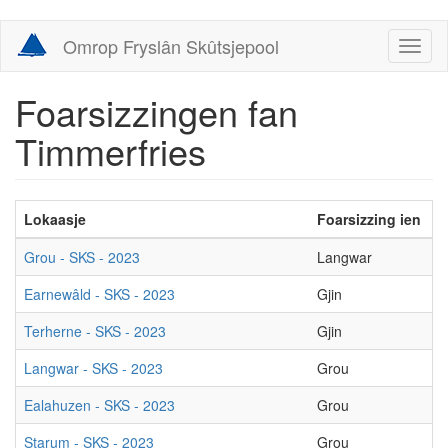
Skip
Omrop Fryslân Skûtsjepool
Toggl
to
naviga
main
content
Foarsizzingen fan
Timmerfries
Lokaasje
Foarsizzing ien
F
Grou - SKS - 2023
Langwar
G
Earnewâld - SKS - 2023
Gjin
G
Terherne - SKS - 2023
Gjin
G
Langwar - SKS - 2023
Grou
L
Ealahuzen - SKS - 2023
Grou
I
Starum - SKS - 2023
Grou
D