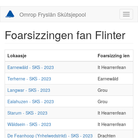
Skip
Omrop Fryslân Skûtsjepool
Toggl
to
naviga
main
content
Foarsizzingen fan Flinter
Lokaasje
Foarsizzing ien
F
Earnewâld - SKS - 2023
It Hearrenfean
D
Terherne - SKS - 2023
Earnewâld
I
Langwar - SKS - 2023
Grou
D
Ealahuzen - SKS - 2023
Grou
I
Starum - SKS - 2023
It Hearrenfean
D
Wâldsein - SKS - 2023
It Hearrenfean
G
De Feanhoop (Ynhelwedstriid) - SKS - 2023
Drachten
I