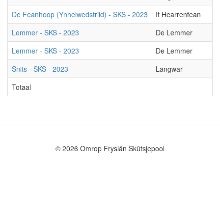
De Feanhoop (Ynhelwedstriid) - SKS - 2023
It Hearrenfean
D
Lemmer - SKS - 2023
De Lemmer
G
Lemmer - SKS - 2023
De Lemmer
L
Snits - SKS - 2023
Langwar
D
Totaal
© 2026 Omrop Fryslân Skûtsjepool