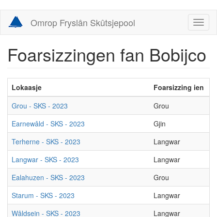
Skip
Omrop Fryslân Skûtsjepool
Toggl
to
naviga
main
content
Foarsizzingen fan Bobijco
Lokaasje
Foarsizzing ien
F
Grou - SKS - 2023
Grou
D
Earnewâld - SKS - 2023
Gjin
G
Terherne - SKS - 2023
Langwar
G
Langwar - SKS - 2023
Langwar
G
Ealahuzen - SKS - 2023
Grou
D
Starum - SKS - 2023
Langwar
D
Wâldsein - SKS - 2023
Langwar
D