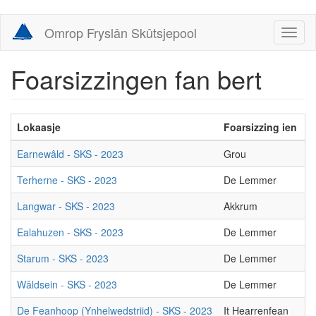
Skip
Omrop Fryslân Skûtsjepool
Toggl
to
naviga
main
content
Foarsizzingen fan bert
Lokaasje
Foarsizzing ien
F
Earnewâld - SKS - 2023
Grou
D
Terherne - SKS - 2023
De Lemmer
L
Langwar - SKS - 2023
Akkrum
G
Ealahuzen - SKS - 2023
De Lemmer
L
Starum - SKS - 2023
De Lemmer
L
Wâldsein - SKS - 2023
De Lemmer
L
De Feanhoop (Ynhelwedstriid) - SKS - 2023
It Hearrenfean
S