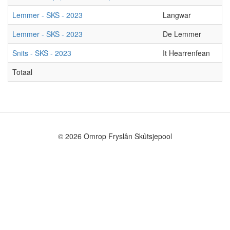
Lemmer - SKS - 2023
Langwar
A
Lemmer - SKS - 2023
De Lemmer
L
Snits - SKS - 2023
It Hearrenfean
S
Totaal
© 2026 Omrop Fryslân Skûtsjepool