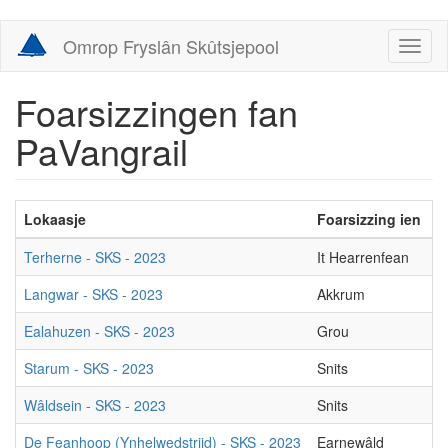
Skip
Omrop Fryslân Skûtsjepool
Toggl
to
naviga
main
content
Foarsizzingen fan
PaVangrail
Lokaasje
Foarsizzing ien
F
Terherne - SKS - 2023
It Hearrenfean
G
Langwar - SKS - 2023
Akkrum
L
Ealahuzen - SKS - 2023
Grou
I
Starum - SKS - 2023
Snits
G
Wâldsein - SKS - 2023
Snits
G
De Feanhoop (Ynhelwedstriid) - SKS - 2023
Earnewâld
A