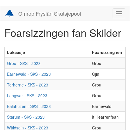
Skip
Omrop Fryslân Skûtsjepool
Toggl
to
naviga
main
content
Foarsizzingen fan Skilder
Lokaasje
Foarsizzing ien
F
Grou - SKS - 2023
Grou
D
Earnewâld - SKS - 2023
Gjin
G
Terherne - SKS - 2023
Grou
D
Langwar - SKS - 2023
Grou
d
Ealahuzen - SKS - 2023
Earnewâld
I
Starum - SKS - 2023
It Hearrenfean
G
Wâldsein - SKS - 2023
Grou
D