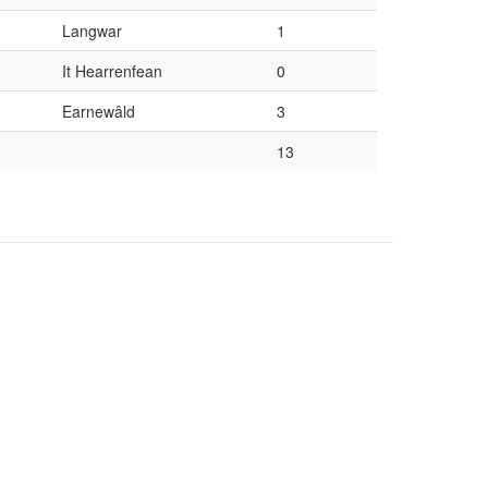
Langwar
1
It Hearrenfean
0
Earnewâld
3
13