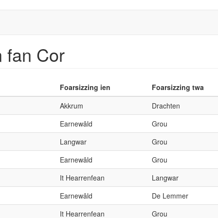
n fan Cor
Foarsizzing ien
Foarsizzing twa
Akkrum
Drachten
Earnewâld
Grou
Langwar
Grou
Earnewâld
Grou
It Hearrenfean
Langwar
Earnewâld
De Lemmer
It Hearrenfean
Grou