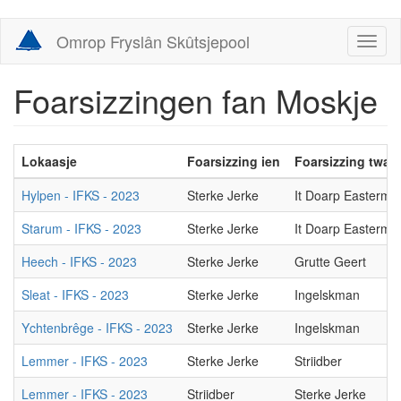
Skip
Omrop Fryslân Skûtsjepool
Toggl
to
naviga
main
content
Foarsizzingen fan Moskje
Lokaasje
Foarsizzing ien
Foarsizzing twa
Hylpen - IFKS - 2023
Sterke Jerke
It Doarp Easterma
Starum - IFKS - 2023
Sterke Jerke
It Doarp Easterma
Heech - IFKS - 2023
Sterke Jerke
Grutte Geert
Sleat - IFKS - 2023
Sterke Jerke
Ingelskman
Ychtenbrêge - IFKS - 2023
Sterke Jerke
Ingelskman
Lemmer - IFKS - 2023
Sterke Jerke
Striidber
Lemmer - IFKS - 2023
Striidber
Sterke Jerke