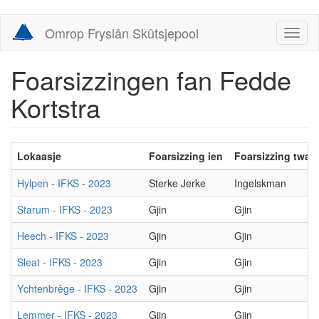
Skip
Omrop Fryslân Skûtsjepool
Toggl
to
naviga
main
content
Foarsizzingen fan Fedde
Kortstra
Lokaasje
Foarsizzing ien
Foarsizzing twa
Hylpen - IFKS - 2023
Sterke Jerke
Ingelskman
Starum - IFKS - 2023
Gjin
Gjin
Heech - IFKS - 2023
Gjin
Gjin
Sleat - IFKS - 2023
Gjin
Gjin
Ychtenbrêge - IFKS - 2023
Gjin
Gjin
Lemmer - IFKS - 2023
Gjin
Gjin