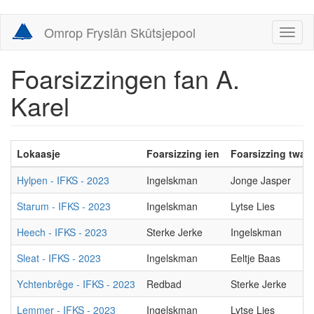
Skip
Omrop Fryslân Skûtsjepool
Toggl
to
naviga
main
content
Foarsizzingen fan A.
Karel
Lokaasje
Foarsizzing ien
Foarsizzing twa
Hylpen - IFKS - 2023
Ingelskman
Jonge Jasper
Starum - IFKS - 2023
Ingelskman
Lytse Lies
Heech - IFKS - 2023
Sterke Jerke
Ingelskman
Sleat - IFKS - 2023
Ingelskman
Eeltje Baas
Ychtenbrêge - IFKS - 2023
Redbad
Sterke Jerke
Lemmer - IFKS - 2023
Ingelskman
Lytse Lies