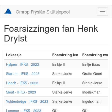
Skip
Omrop Fryslân Skûtsjepool
Toggl
to
naviga
main
content
Foarsizzingen fan Henk
Drylst
Lokaasje
Foarsizzing ien
Foarsizzing twa
Hylpen - IFKS - 2023
Eelkje II
Eeltje Baas
Starum - IFKS - 2023
Sterke Jerke
Grutte Geert
Heech - IFKS - 2023
Eelkje II
Sterke Jerke
Sleat - IFKS - 2023
Sterke Jerke
Ingelskman
Ychtenbrêge - IFKS - 2023
Sterke Jerke
Ingelskman
Lemmer - IFKS - 2023
Gjin
Gjin