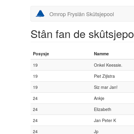
Skip
Omrop Fryslân Skûtsjepool
to
main
content
Stân fan de skûtsjepo
Posysje
Namme
19
Onkel Keessie.
19
Piet Zijlstra
19
Siz mar Jan!
24
Ankje
24
Elizabeth
24
Jan Peter K
24
Jp