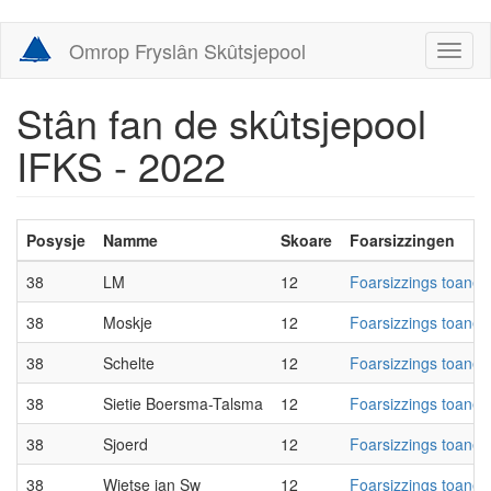
Skip
Omrop Fryslân Skûtsjepool
Toggl
to
naviga
main
content
Stân fan de skûtsjepool
IFKS - 2022
Posysje
Namme
Skoare
Foarsizzingen
38
LM
12
Foarsizzings toanen
38
Moskje
12
Foarsizzings toanen
38
Schelte
12
Foarsizzings toanen
38
Sietie Boersma-Talsma
12
Foarsizzings toanen
38
Sjoerd
12
Foarsizzings toanen
38
Wietse jan Sw
12
Foarsizzings toanen