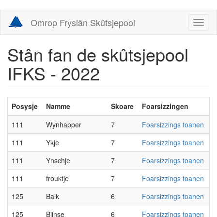
Skip
Omrop Fryslân Skûtsjepool
Toggl
to
naviga
main
content
Stân fan de skûtsjepool
IFKS - 2022
Posysje
Namme
Skoare
Foarsizzingen
111
Wynhapper
7
Foarsizzings toanen
111
Ykje
7
Foarsizzings toanen
111
Ynschje
7
Foarsizzings toanen
111
frouktje
7
Foarsizzings toanen
125
Balk
6
Foarsizzings toanen
125
Bjinse
6
Foarsizzings toanen