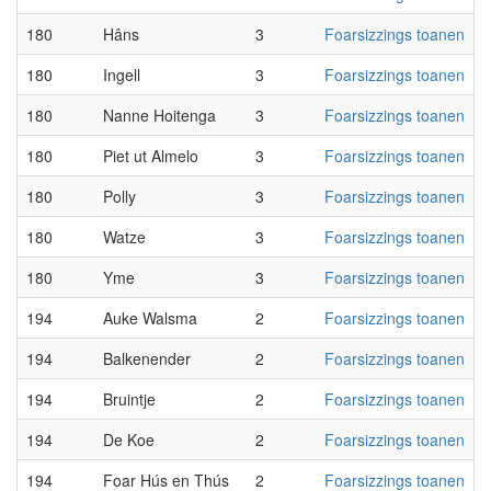
180
Hâns
3
Foarsizzings toanen
180
Ingell
3
Foarsizzings toanen
180
Nanne Hoitenga
3
Foarsizzings toanen
180
Piet ut Almelo
3
Foarsizzings toanen
180
Polly
3
Foarsizzings toanen
180
Watze
3
Foarsizzings toanen
180
Yme
3
Foarsizzings toanen
194
Auke Walsma
2
Foarsizzings toanen
194
Balkenender
2
Foarsizzings toanen
194
Bruintje
2
Foarsizzings toanen
194
De Koe
2
Foarsizzings toanen
194
Foar Hús en Thús
2
Foarsizzings toanen