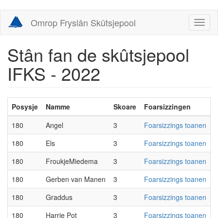
Skip
Omrop Fryslân Skûtsjepool
Toggl
to
naviga
main
content
Stân fan de skûtsjepool
IFKS - 2022
Posysje
Namme
Skoare
Foarsizzingen
180
Angel
3
Foarsizzings toanen
180
Els
3
Foarsizzings toanen
180
FroukjeMiedema
3
Foarsizzings toanen
180
Gerben van Manen
3
Foarsizzings toanen
180
Graddus
3
Foarsizzings toanen
180
Harrie Pot
3
Foarsizzings toanen